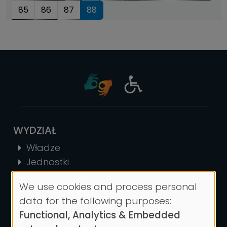
85
86
87
88
WYDZIAŁ
Władze
Jednostki
Historia
We use cookies and process personal
Kontakt
Use
data for the following purposes:
of
Functional, Analytics & Embedded
STUDIA
personal