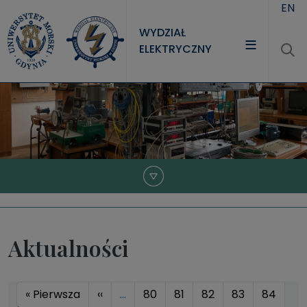
Przejdź do treści
EN
WYDZIAŁ
ELEKTRYCZNY
WYDZIAŁ
STUDIA
NAUKA
JEDNOSTKI
Aktualności
Stronicowanie
Pierwsza strona
Poprzednia strona
« Pierwsza
‹‹
…
80
81
82
83
84