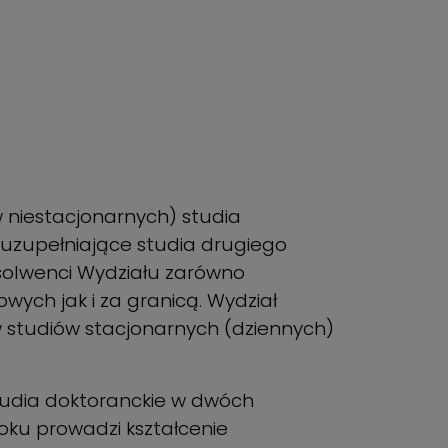
 niestacjonarnych) studia
h) uzupełniające studia drugiego
bsolwenci Wydziału zarówno
wych jak i za granicą. Wydział
 studiów stacjonarnych (dziennych)
studia doktoranckie w dwóch
roku prowadzi kształcenie