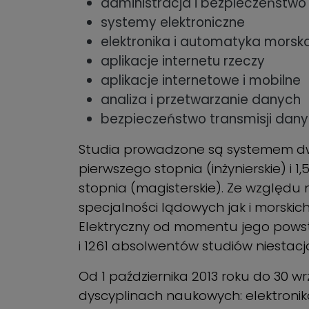
administracja i bezpieczeństw
systemy elektroniczne
elektronika i automatyka morsk
aplikacje internetu rzeczy
aplikacje internetowe i mobilne
analiza i przetwarzanie danych
bezpieczeństwo transmisji dany
Studia prowadzone są systemem dwu
pierwszego stopnia (inżynierskie) i 
stopnia (magisterskie). Ze względu
specjalności lądowych jak i morskic
Elektryczny od momentu jego powst
i 1261 absolwentów studiów niestac
Od 1 października 2013 roku do 30 w
dyscyplinach naukowych: elektronika