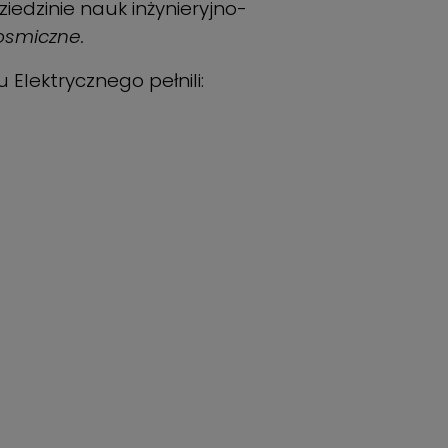
edzinie nauk inżynieryjno-
osmiczne.
Elektrycznego pełnili: