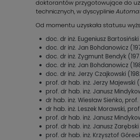
doktorantów przygotowujące do uzysk
technicznych, w dyscyplinie
Automaty
Od momentu uzyskała statusu wyższe
doc. dr inż. Eugeniusz Bartosiński
doc. dr inż. Jan Bohdanowicz (197
doc. dr inż. Zygmunt Bendyk (1975
doc. dr inż. Jan Bohdanowicz (19
doc. dr inż. Jerzy Czajkowski (198
prof. dr hab. inż. Jerzy Majewski 
prof. dr hab. inż. Janusz Mindykow
dr hab. inż. Wiesław Sieńko, prof.
dr hab. inż. Leszek Morawski, pro
prof. dr hab. inż. Janusz Mindyko
prof. dr hab. inż. Janusz Zarębski
prof. dr hab. inż. Krzysztof Górec