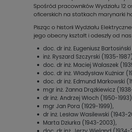
Spośród pracowników Wydziału 12 os
oficerskich na statkach marynarki h
Pisząc o historii Wydziału Elektryc
jego obecny kształt i odeszły od na
doc. dr inż. Eugeniusz Bartosiński
inż. Ryszard Szczyrski (1935-1987)
doc. dr inż. Maciej Walaszek (193
doc. dr inż. Władysław Kuźniar (1
doc. dr inż. Edmund Markowski (1
mgr inż. Żanna Drążkiewicz (1938-
dr inż. Andrzej Włoch (1950-1993)
mgr Jan Pora (1929-1999),
dr inż. Lesław Wasilewski (1943-2
Marta Dziurka (1943-2003),
doc. dr inż. Jerzy Wieland (1934-