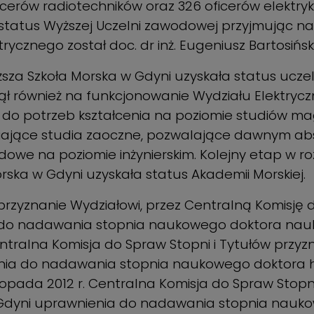
icerów radiotechników oraz 326 oficerów elektry
status Wyższej Uczelni zawodowej przyjmując na
cznego został doc. dr inż. Eugeniusz Bartosiński
sza Szkoła Morska w Gdyni uzyskała status ucze
ął również na funkcjonowanie Wydziału Elektry
o potrzeb kształcenia na poziomie studiów mag
ające studia zaoczne, pozwalające dawnym ab
owe na poziomie inżynierskim. Kolejny etap w ro
rska w Gdyni uzyskała status Akademii Morskiej.
yznanie Wydziałowi, przez Centralną Komisję do
a do nadawania stopnia naukowego doktora nauk
entralna Komisja do Spraw Stopni i Tytułów przy
enia do nadawania stopnia naukowego doktora 
stopada 2012 r. Centralna Komisja do Spraw Stopn
 Gdyni uprawnienia do nadawania stopnia nauk