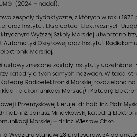
f. UMG (2024 – nadal).
owo zespoły dydaktyczne, z których w roku 1973 p
iej oraz Instytut Eksploatacji Elektrycznych Urz
ktrycznym Wyższej Szkoły Morskiej utworzono trzy 
tut Automatyki Okrętowej oraz Instytut Radiokom
lektroniki Morskiej.
ustawy zniesione zostały instytuty uczelniane i 
rzy katedry o tych samych nazwach. W takiej str
 Katedrę Radioelektroniki Morskiej rozdzielono n
ład Telekomunikacji Morskiej) i Katedrę Elektronik
ej i Przemysłowej kieruje dr hab. inż. Piotr Mysi
r hab. inż. Janusz Mindykowski, Katedrą Elektroniki
nikacji Morskiej – dr inż. Wiesław Citko.
 Wydziału stanowi 23 profesorów, 34 adiunktów,