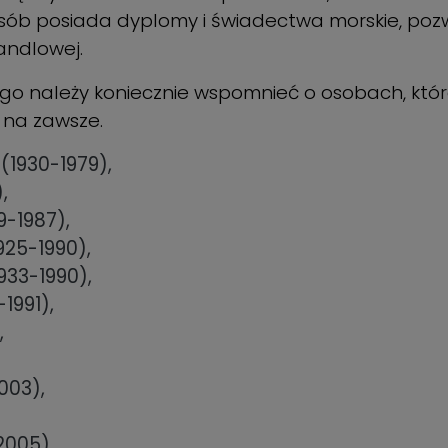
ób posiada dyplomy i świadectwa morskie, pozwa
andlowej.
znego należy koniecznie wspomnieć o osobach, któ
s na zawsze.
 (1930-1979),
,
9-1987),
925-1990),
933-1990),
1991),
,
003),
2005),