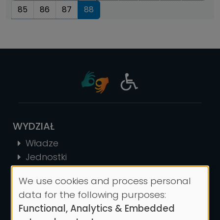
85
86
87
88
WYDZIAŁ
Władze
Jednostki
Historia
We use cookies and process personal
Kontakt
Use
data for the following purposes:
of
Functional, Analytics & Embedded
STUDIA
personal