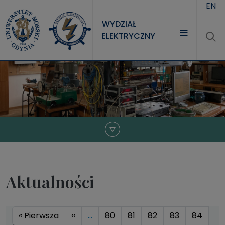
Przejdź do treści
EN
WYDZIAŁ
ELEKTRYCZNY
WYDZIAŁ
STUDIA
NAUKA
JEDNOSTKI
Aktualności
Stronicowanie
Pierwsza strona
Poprzednia strona
« Pierwsza
‹‹
…
80
81
82
83
84