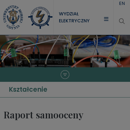
Przejdź do treści
EN
WYDZIAŁ
ELEKTRYCZNY
WYDZIAŁ
STUDIA
NAUKA
JEDNOSTKI
Kształcenie
Raport samooceny