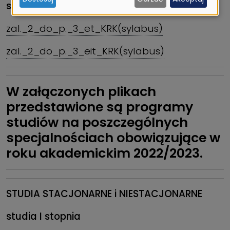
and
studia niestacjonarne II stopnia
cookies
zal._2_do_p._3_et_KRK(sylabus)
zal._2_do_p._3_eit_KRK(sylabus)
W załączonych plikach
przedstawione są programy
studiów na poszczególnych
specjalnościach obowiązujące w
roku akademickim 2022/2023.
STUDIA STACJONARNE i
NIESTACJONARNE
studia I stopnia