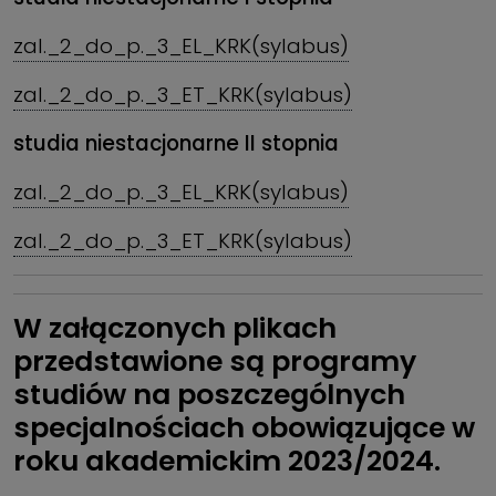
zal._2_do_p._3_EL_KRK(sylabus)
zal._2_do_p._3_ET_KRK(sylabus)
studia niestacjonarne II stopnia
zal._2_do_p._3_EL_KRK(sylabus)
zal._2_do_p._3_ET_KRK(sylabus)
W załączonych plikach
przedstawione są programy
studiów na poszczególnych
specjalnościach obowiązujące w
roku akademickim 2023/2024.