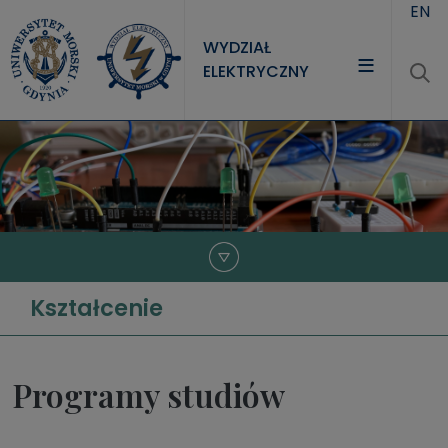
Przejdź do treści
EN
WYDZIAŁ
ELEKTRYCZNY
WYDZIAŁ
STUDIA
NAUKA
JEDNOSTKI
Kształcenie
Programy studiów