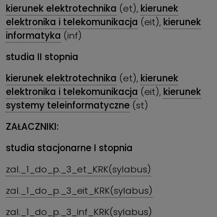
kierunek elektrotechnika
(et),
kierunek
elektronika i telekomunikacja
(eit),
kierunek
informatyka
(inf)
studia II stopnia
kierunek elektrotechnika
(et),
kierunek
elektronika i telekomunikacja
(eit),
kierunek
systemy teleinformatyczne
(st)
ZAŁACZNIKI:
studia stacjonarne I stopnia
zal._1_do_p._3_et_KRK(sylabus)
zal._1_do_p._3_eit_KRK(sylabus)
zal._1_do_p._3_inf_KRK(sylabus)