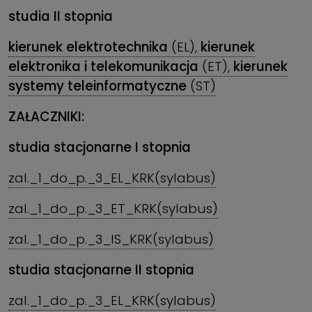
studia II stopnia
kierunek elektrotechnika
(EL),
kierunek
elektronika i telekomunikacja
(ET),
kierunek
systemy teleinformatyczne
(ST)
ZAŁACZNIKI:
studia stacjonarne I stopnia
zal._1_do_p._3_EL_KRK(sylabus)
zal._1_do_p._3_ET_KRK(sylabus)
zal._1_do_p._3_IS_KRK(sylabus)
studia stacjonarne II stopnia
zal._1_do_p._3_EL_KRK(sylabus)