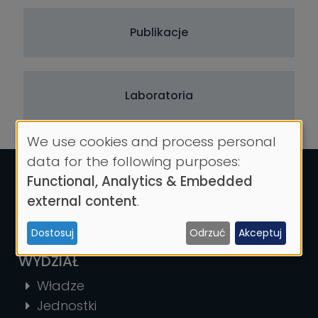
Publikacje
Laboratoria
We use cookies and process personal
Use
data for the following purposes:
of
Functional, Analytics & Embedded
personal
external content
.
data
Dostosuj
Odrzuć
Akceptuj
and
cookies
WYDZIAŁ
Władze
Jednostki