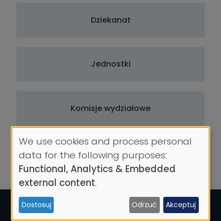
Dziekanat
Jednostki
Komisje wydziałowe
We use cookies and process personal
Use
Wydziałowa Rada Studentów
data for the following purposes:
of
Functional, Analytics & Embedded
personal
external content
.
data
Dostosuj
Odrzuć
Akceptuj
and