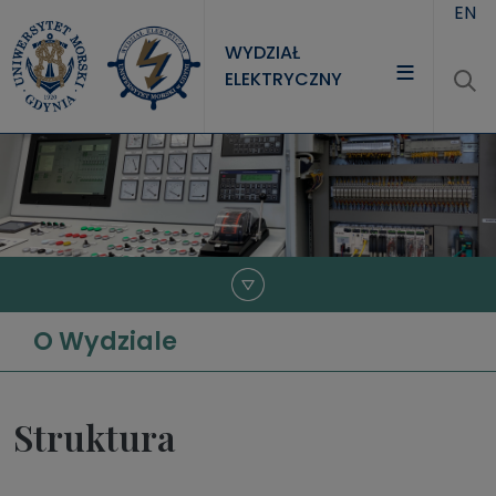
Przejdź do treści
EN
WYDZIAŁ
ELEKTRYCZNY
WYDZIAŁ
STUDIA
NAUKA
JEDNOSTKI
O Wydziale
Struktura