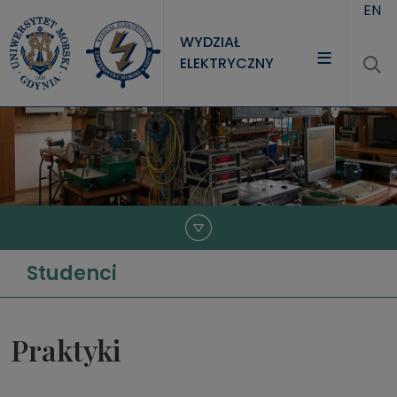
Przejdź do treści
EN
WYDZIAŁ
ELEKTRYCZNY
WYDZIAŁ
STUDIA
NAUKA
JEDNOSTKI
Studenci
Praktyki