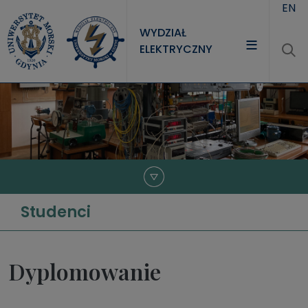
Przejdź do treści
EN
WYDZIAŁ
ELEKTRYCZNY
WYDZIAŁ
STUDIA
NAUKA
JEDNOSTKI
Studenci
Dyplomowanie