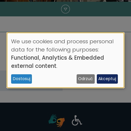
We use cookies and process personal
Use
data for the following purposes:
Functional, Analytics & Embedded
of
external content
.
personal
Dostosuj
Odrzuć
Akceptuj
data
Niestacjonarne
and
cookies