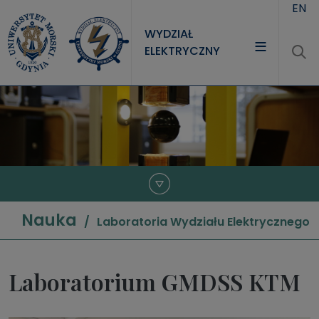
Przejdź do treści
EN
WYDZIAŁ
ELEKTRYCZNY
WYDZIAŁ
STUDIA
NAUKA
JEDNOSTKI
Nauka
Laboratoria Wydziału Elektrycznego
Laboratorium GMDSS KTM