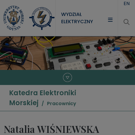
Przejdź do treści
EN
WYDZIAŁ
ELEKTRYCZNY
WYDZIAŁ
STUDIA
NAUKA
JEDNOSTKI
Katedra Elektroniki
Morskiej
Pracownicy
Natalia WIŚNIEWSKA