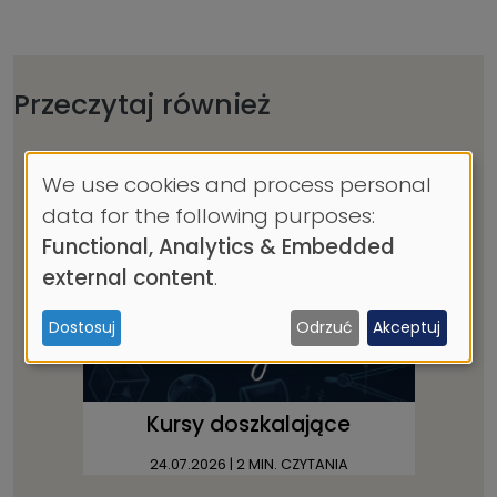
Przeczytaj również
We use cookies and process personal
Use
data for the following purposes:
of
Functional, Analytics & Embedded
personal
external content
.
data
Dostosuj
Odrzuć
Akceptuj
and
cookies
Kursy doszkalające
24.07.2026
| 2 MIN. CZYTANIA