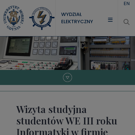
Przejdź do treści
EN
WYDZIAŁ
ELEKTRYCZNY
WYDZIAŁ
STUDIA
NAUKA
JEDNOSTKI
Wizyta studyjna
studentów WE III roku
Informatyki w firmie