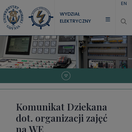
Przejdź do treści
EN
WYDZIAŁ
ELEKTRYCZNY
WYDZIAŁ
STUDIA
NAUKA
JEDNOSTKI
Komunikat Dziekana
dot. organizacji zajęć
na WE