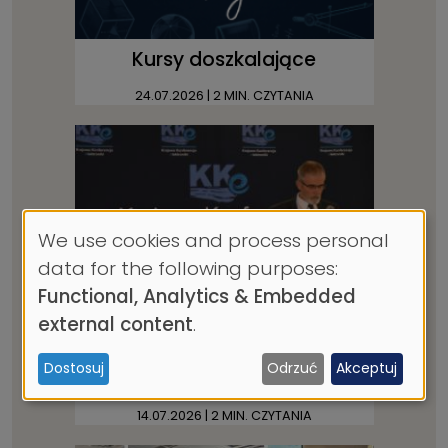
Kursy doszkalające
24.07.2026
| 2 MIN. CZYTANIA
We use cookies and process personal
Use
data for the following purposes:
of
Functional, Analytics & Embedded
personal
external content
.
data
XXV Krajowa Konferencja
Dostosuj
Odrzuć
Akceptuj
and
Elektroniki
cookies
14.07.2026
| 2 MIN. CZYTANIA