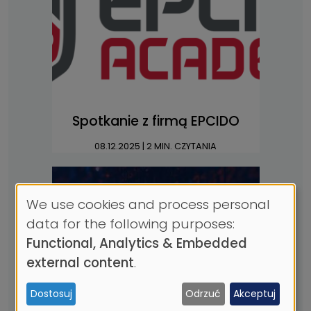
Spotkanie z firmą EPCIDO
08.12.2025
| 2 MIN. CZYTANIA
We use cookies and process personal
Use
data for the following purposes:
of
Functional, Analytics & Embedded
personal
external content
.
data
Dostosuj
Odrzuć
Akceptuj
and