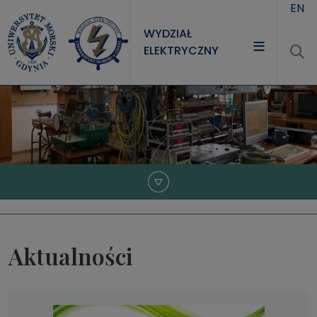
Przejdź do treści
EN
WYDZIAŁ
ELEKTRYCZNY
WYDZIAŁ
STUDIA
NAUKA
JEDNOSTKI
Aktualności