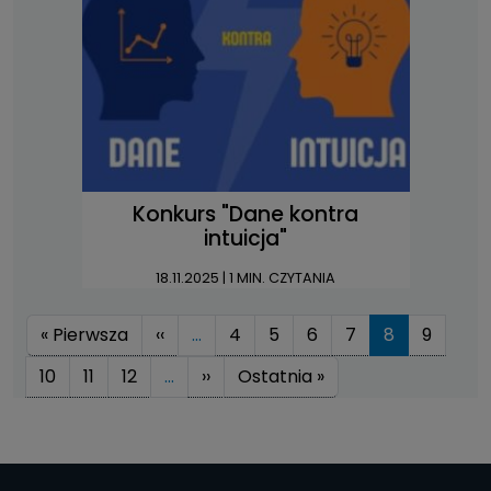
Konkurs "Dane kontra
intuicja"
18.11.2025
| 1 MIN. CZYTANIA
Stronicowanie
Pierwsza strona
Poprzednia strona
« Pierwsza
‹‹
…
4
5
6
7
8
9
Następna strona
Ostatnia strona
10
11
12
…
››
Ostatnia »