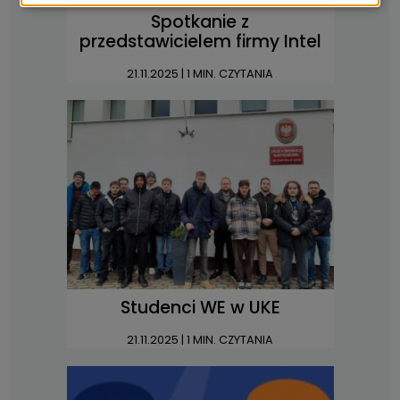
cookies
Spotkanie z
przedstawicielem firmy Intel
21.11.2025
| 1 MIN. CZYTANIA
Studenci WE w UKE
21.11.2025
| 1 MIN. CZYTANIA